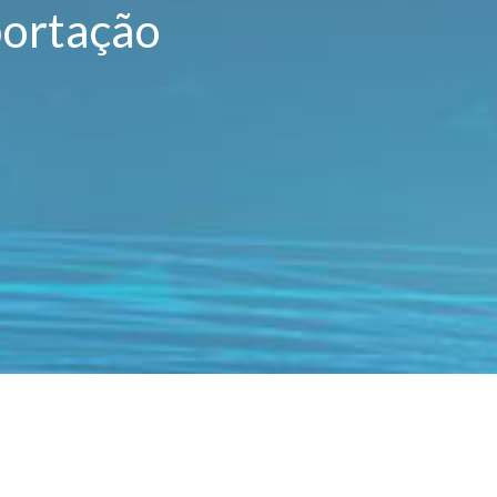
portação
heça a
Colabora Internac